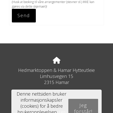
(Husk at booking til våre arrangementer (stevner ol.) IKKE kan
gjøres via dette skjemaet)!
Hedmarktoppen & Hamar Hytteutleie
Limhusvegen 15
2315 Hamar
Denne nettsiden bruker
informasjonskapsler
Jeg
(cookies) for å bedre
62 51 93 70
forstår!
brukeropplevelsen.
Les